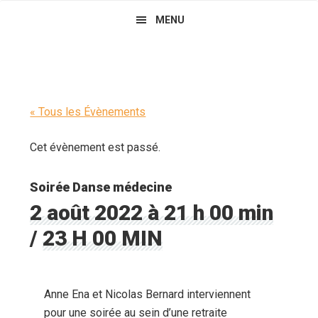
Skip
Main
Skip
Skip
MENU
to
to
links
navigation
primary
content
navigation
« Tous les Évènements
Cet évènement est passé.
Soirée Danse médecine
2 août 2022 à 21 h 00 min
/
23 H 00 MIN
Anne Ena et Nicolas Bernard interviennent
pour une soirée au sein d’une retraite