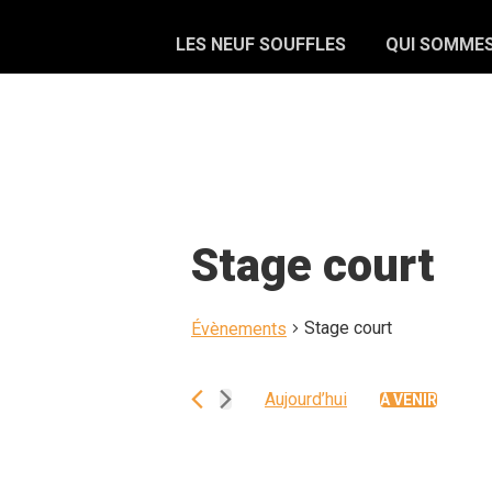
Skip
Main
Skip
Skip
to
to
LES NEUF SOUFFLES
QUI SOMME
links
navigation
primary
content
navigation
Stage court
Stage court
Évènements
Aujourd’hui
À VENIR
S
é
l