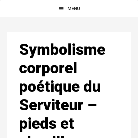
Skip
Main
Skip
Skip
MENU
to
to
links
navigation
primary
content
navigation
Reader
Symbolisme
Interactions
corporel
poétique du
Serviteur –
pieds et