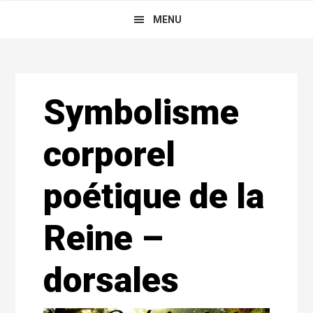
Skip
Main
Skip
Skip
MENU
to
to
links
navigation
primary
content
navigation
Reader
Symbolisme
Interactions
corporel
poétique de la
Reine –
dorsales